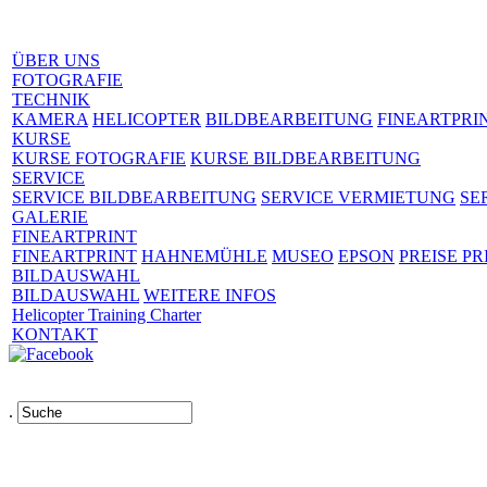
ÜBER UNS
FOTOGRAFIE
TECHNIK
KAMERA
HELICOPTER
BILDBEARBEITUNG
FINEARTPRI
KURSE
KURSE FOTOGRAFIE
KURSE BILDBEARBEITUNG
SERVICE
SERVICE BILDBEARBEITUNG
SERVICE VERMIETUNG
SE
GALERIE
FINEARTPRINT
FINEARTPRINT
HAHNEMÜHLE
MUSEO
EPSON
PREISE PR
BILDAUSWAHL
BILDAUSWAHL
WEITERE INFOS
Helicopter Training Charter
KONTAKT
.
Links
AGB
Impressum
Datenschutz