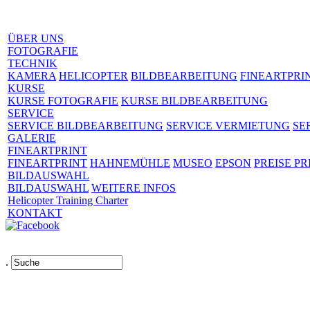
ÜBER UNS
FOTOGRAFIE
TECHNIK
KAMERA
HELICOPTER
BILDBEARBEITUNG
FINEARTPRI
KURSE
KURSE FOTOGRAFIE
KURSE BILDBEARBEITUNG
SERVICE
SERVICE BILDBEARBEITUNG
SERVICE VERMIETUNG
SE
GALERIE
FINEARTPRINT
FINEARTPRINT
HAHNEMÜHLE
MUSEO
EPSON
PREISE PR
BILDAUSWAHL
BILDAUSWAHL
WEITERE INFOS
Helicopter Training Charter
KONTAKT
.
Links
AGB
Impressum
Datenschutz